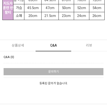
총 기장
63cm
64.5cm
67cm
70cm
72cm
지도자
훈련 반
가슴
45.5cm
47cm
50cm
52cm
54cm
팔티
소매
20cm
21.5cm
23cm
24cm
26cm
상품상세
Q&A
리뷰
Q&A (0)
문의하기
등록된 문의가 없습니다.