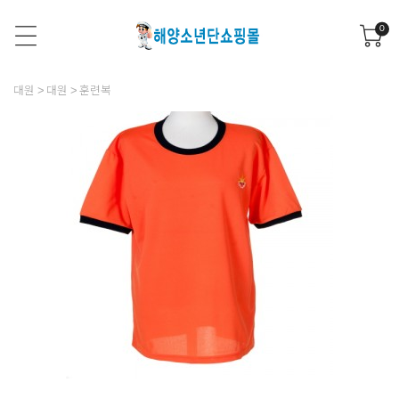
0
대원
대원
훈련복