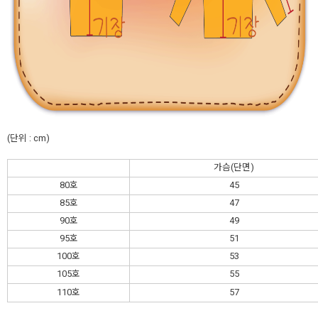
(단위 : cm)
가슴(단면)
80호
45
85호
47
90호
49
95호
51
100호
53
105호
55
110호
57