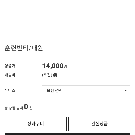
훈련반티/대원
14,000
상품가
원
배송비
(조건)
사이즈
0
총 상품 금액
원
장바구니
관심상품