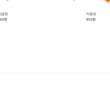
계급장
지방표
850원
850원