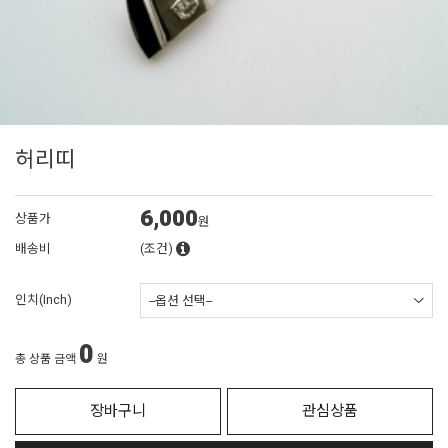
허리띠
6,000
상품가
원
배송비
(조건)
인치(Inch)
0
총 상품 금액
원
장바구니
관심상품