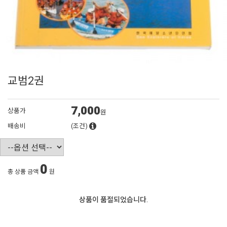
교범2권
7,000
상품가
원
배송비
(조건)
0
총 상품 금액
원
상품이 품절되었습니다.