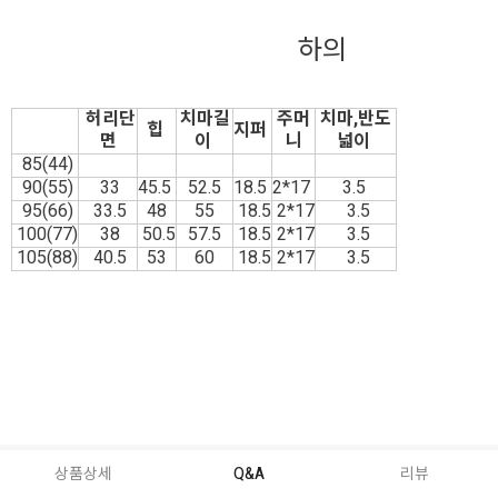
하의
허리단
치마길
주머
치마,반도
힙
지퍼
면
이
니
넓이
85(44)
90(55)
33
45.5
52.5
18.5
2*17
3.5
95(66)
33.5
48
55
18.5
2*17
3.5
100(77)
38
50.5
57.5
18.5
2*17
3.5
105(88)
40.5
53
60
18.5
2*17
3.5
상품상세
Q&A
리뷰