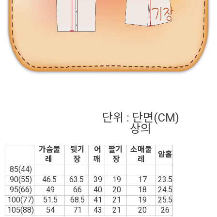
단위 : 단면(CM)
상의
가슴둘
뒷기
어
팔기
소매둘
암홀
레
장
깨
장
레
85(44)
90(55)
46.5
63.5
39
19
17
23.5
95(66)
49
66
40
20
18
24.5
100(77)
51.5
68.5
41
21
19
25.5
105(88)
54
71
43
21
20
26