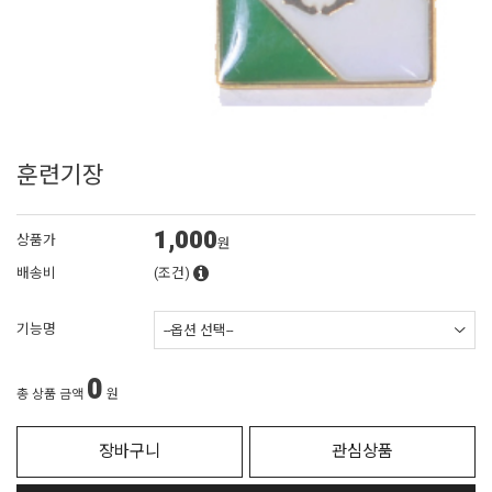
훈련기장
1,000
상품가
원
배송비
(조건)
기능명
0
총 상품 금액
원
장바구니
관심상품