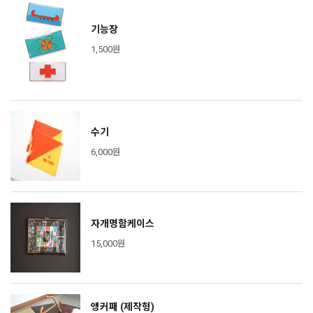
기능장
1,500원
수기
6,000원
자개명함케이스
15,000원
앵커패 (제작형)