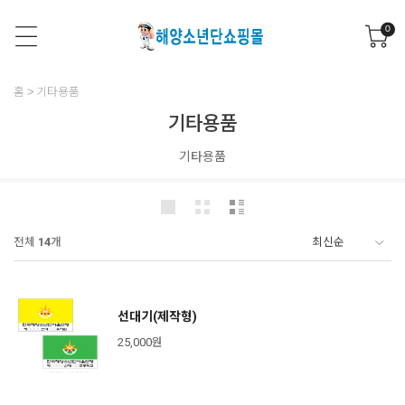
0
홈
기타용품
기타용품
기타용품
전체
14
개
선대기(제작형)
25,000원