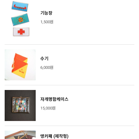
기능장
1,500원
수기
6,000원
자개명함케이스
15,000원
앵커패 (제작형)