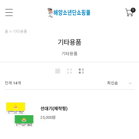
0
홈
기타용품
기타용품
기타용품
전체
14
개
선대기(제작형)
25,000원