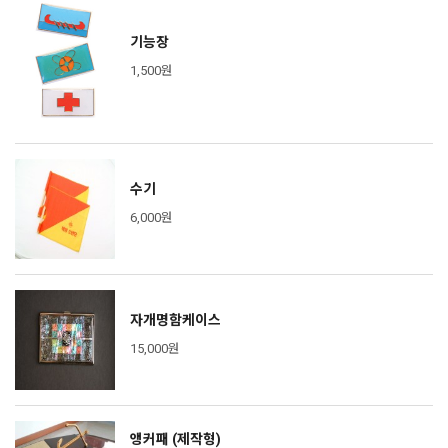
기능장
1,500원
수기
6,000원
자개명함케이스
15,000원
앵커패 (제작형)