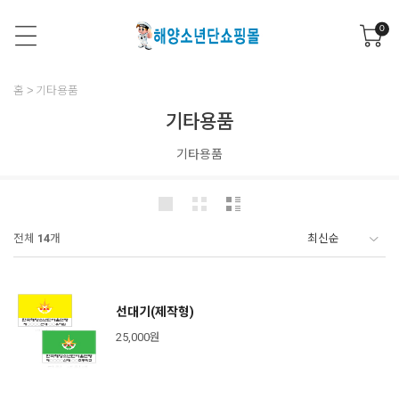
0
홈
기타용품
기타용품
기타용품
전체
14
개
선대기(제작형)
25,000원