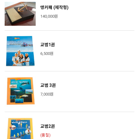
앵커패 (제작형)
140,000원
교범1권
6,500원
교범 3권
7,000원
교범2권
(품절)